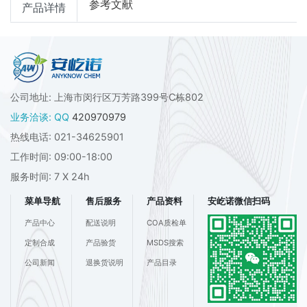
参考文献
产品详情
公司地址: 上海市闵行区万芳路399号C栋802
业务洽谈: QQ
420970979
热线电话: 021-34625901
工作时间: 09:00-18:00
服务时间: 7 X 24h
菜单导航
售后服务
产品资料
安屹诺微信扫码
产品中心
配送说明
COA质检单
定制合成
产品验货
MSDS搜索
公司新闻
退换货说明
产品目录