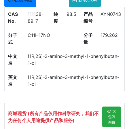
CAS
111138-
纯
98.5
产品
AYN0743
No.
89-7
度
编号
分子
C11H17NO
分子
179.262
式
量
中文
(1R,2S)-2-amino-3-methyl-1-phenylbutan-
名
1-ol
英文
(1R,2S)-2-amino-3-methyl-1-phenylbutan-
名
1-ol
大
商城现货 (所有产品仅用作科学研究，我们不
包装
为任何个人用途提供产品和服务)
询价