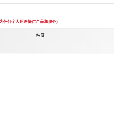
不为任何个人用途提供产品和服务)
纯度