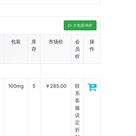
大包装询价
包装
库
市场价
会
操
存
员
作
价
100mg
5
￥285.00
联
系
客
服
设
定
折