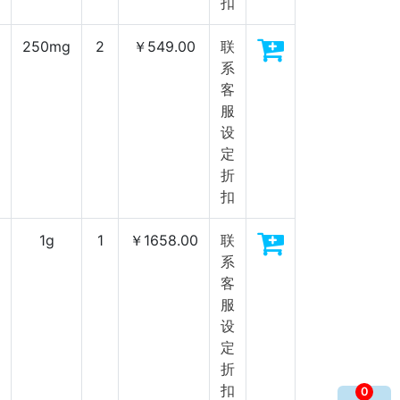
扣
250mg
2
￥549.00
联
系
客
服
设
定
折
扣
1g
1
￥1658.00
联
系
客
服
设
定
折
扣
0