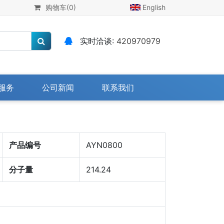
购物车
(0)
English
实时洽谈:
420970979
服务
公司新闻
联系我们
产品编号
AYN0800
分子量
214.24