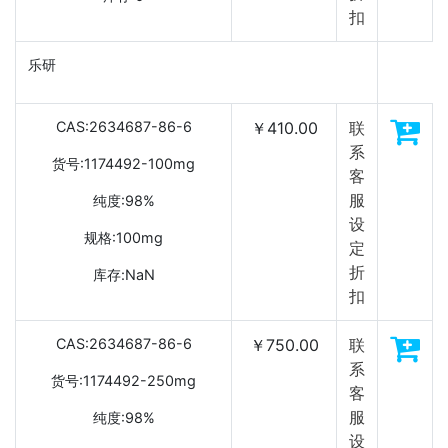
扣
乐研
CAS:2634687-86-6
￥410.00
联
系
货号:1174492-100mg
客
服
纯度:98%
设
规格:100mg
定
折
库存:NaN
扣
CAS:2634687-86-6
￥750.00
联
系
货号:1174492-250mg
客
服
纯度:98%
设