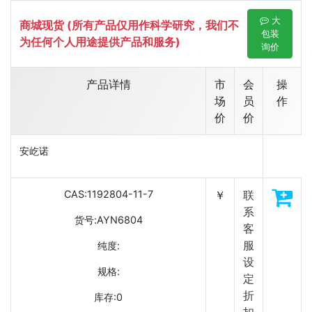
大
商城现货 (所有产品仅用作科学研究，我们不
包装
为任何个人用途提供产品和服务)
询价
产品详情
市
会
操
场
员
作
价
价
安屹诺
CAS:1192804-11-7
￥
联
系
货号:AYN6804
客
服
纯度:
设
规格:
定
折
库存:0
扣