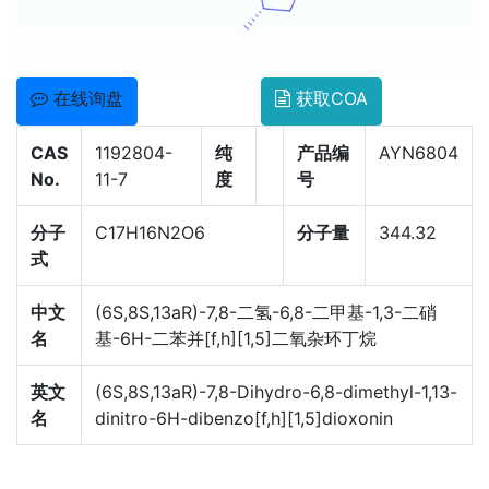
在线询盘
获取COA
CAS
1192804-
纯
产品编
AYN6804
No.
11-7
度
号
分子
C17H16N2O6
分子量
344.32
式
中文
(6S,8S,13aR)-7,8-二氢-6,8-二甲基-1,3-二硝
名
基-6H-二苯并[f,h][1,5]二氧杂环丁烷
英文
(6S,8S,13aR)-7,8-Dihydro-6,8-dimethyl-1,13-
名
dinitro-6H-dibenzo[f,h][1,5]dioxonin