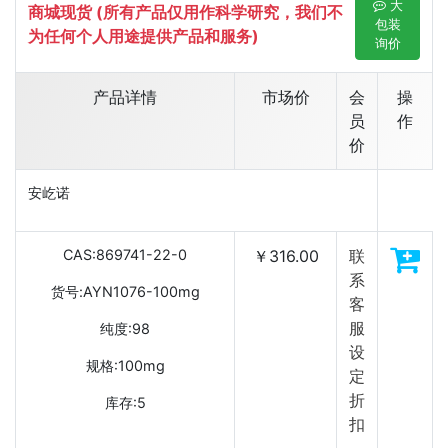
大
商城现货 (所有产品仅用作科学研究，我们不
包装
为任何个人用途提供产品和服务)
询价
产品详情
市场价
会
操
员
作
价
安屹诺
CAS:869741-22-0
￥316.00
联
系
货号:AYN1076-100mg
客
服
纯度:98
设
规格:100mg
定
折
库存:5
扣