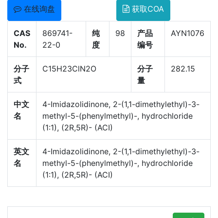
在线询盘
获取COA
CAS
869741-
纯
98
产品
AYN1076
No.
22-0
度
编号
分子
C15H23ClN2O
分子
282.15
式
量
中文
4-Imidazolidinone, 2-(1,1-dimethylethyl)-3-
名
methyl-5-(phenylmethyl)-, hydrochloride
(1:1), (2R,5R)- (ACI)
英文
4-Imidazolidinone, 2-(1,1-dimethylethyl)-3-
名
methyl-5-(phenylmethyl)-, hydrochloride
(1:1), (2R,5R)- (ACI)