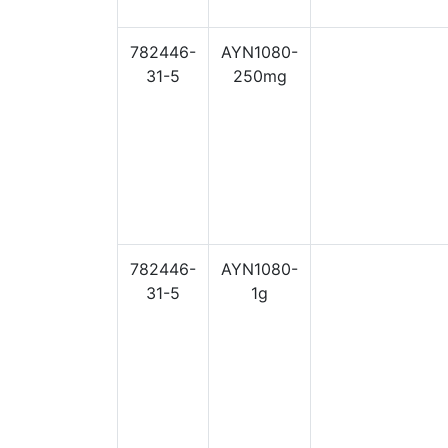
782446-
AYN1080-
31-5
250mg
782446-
AYN1080-
31-5
1g