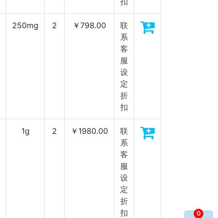
扣
250mg
2
￥798.00
联
系
客
服
设
定
折
扣
1g
2
￥1980.00
联
系
客
服
设
定
折
扣
0