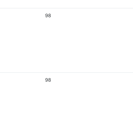
98
98