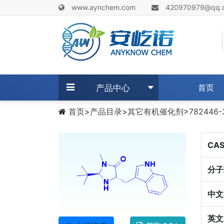
www.aynchem.com
420970979@qq.
(c
产品中心
首页
首页
>
产品目录
>
其它有机催化剂
>
782446-
CAS
分子
中文
英文