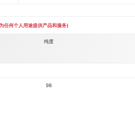
不为任何个人用途提供产品和服务)
纯度
98