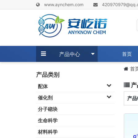
www.aynchem.com
420970979@qq.
(c
产品中心
首页
首
产品类别
产
配体
催化剂
产品
分子砌块
生命科学
材料科学