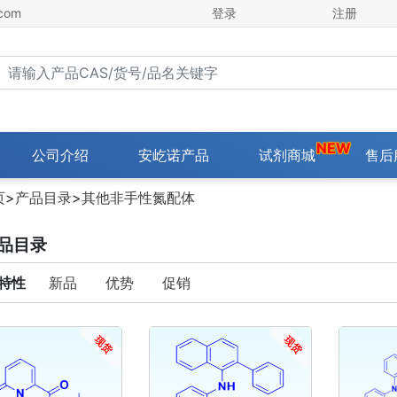
com
登录
注册
urrent)
公司介绍
安屹诺产品
试剂商城
售后
页
>
产品目录
>
其他非手性氮配体
品目录
特性
新品
优势
促销
现货
现货