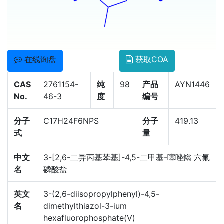
在线询盘
获取COA
CAS
2761154-
纯
98
产品
AYN1446
No.
46-3
度
编号
分子
C17H24F6NPS
分子
419.13
式
量
中文
3-[2,6-二异丙基苯基]-4,5-二甲基-噻唑鎓 六氟
名
磷酸盐
英文
3-(2,6-diisopropylphenyl)-4,5-
名
dimethylthiazol-3-ium
hexafluorophosphate(V)