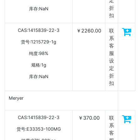
定
折
库存:NaN
扣
CAS:1415839-22-3
￥2260.00
联
系
货号:1215729-1g
客
服
纯度:98%
设
规格:1g
定
折
库存:NaN
扣
Meryer
CAS:1415839-22-3
￥370.00
联
系
货号:E33353-100MG
客