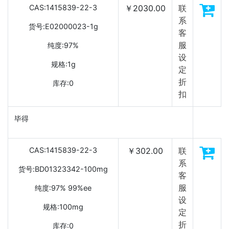
CAS:1415839-22-3
￥2030.00
联
系
货号:E02000023-1g
客
服
纯度:97%
设
规格:1g
定
折
库存:0
扣
毕得
CAS:1415839-22-3
￥302.00
联
系
货号:BD01323342-100mg
客
服
纯度:97% 99%ee
设
规格:100mg
定
折
库存:0