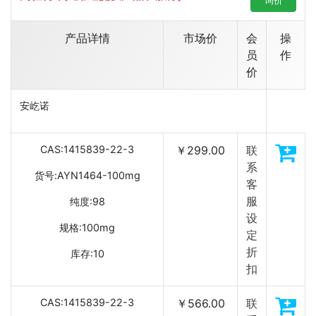
询价
产品详情
市场价
会
操
员
作
价
安屹诺
CAS:1415839-22-3
￥299.00
联
系
货号:AYN1464-100mg
客
服
纯度:98
设
规格:100mg
定
折
库存:10
扣
CAS:1415839-22-3
￥566.00
联