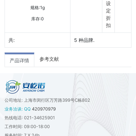
设
规格:1g
定
折
库存:0
扣
共:
5
种品牌.
参考文献
产品详情
公司地址: 上海市闵行区万芳路399号C栋802
业务洽谈: QQ
420970979
热线电话: 021-34625901
工作时间: 09:00-18:00
服务时间: 7 X 24h