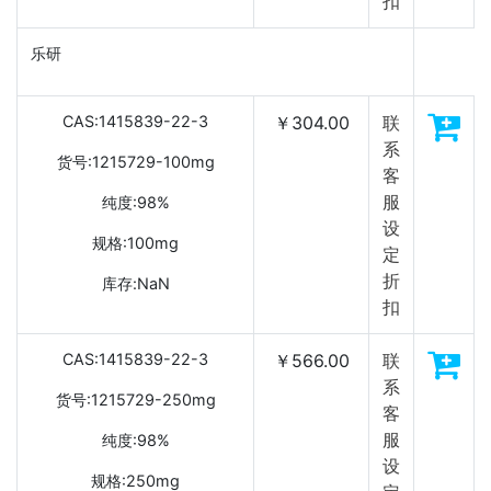
扣
乐研
CAS:1415839-22-3
￥304.00
联
系
货号:1215729-100mg
客
服
纯度:98%
设
规格:100mg
定
折
库存:NaN
扣
CAS:1415839-22-3
￥566.00
联
系
货号:1215729-250mg
客
服
纯度:98%
设
规格:250mg