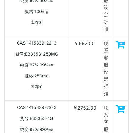
服
纯度:97% 99%ee
设
规格:100mg
定
折
库存:0
扣
CAS:1415839-22-3
￥692.00
联
系
货号:E33353-250MG
客
服
纯度:97% 99%ee
设
规格:250mg
定
折
库存:0
扣
CAS:1415839-22-3
￥2752.00
联
系
货号:E33353-1G
客
服
纯度:97% 99%ee