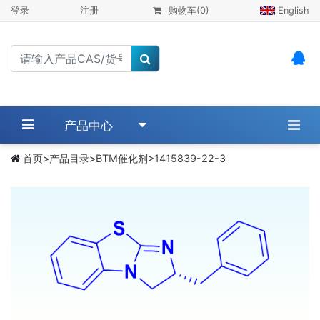
登录
注册
购物车
(0)
English
产品中心
首页
>
产品目录
>
BTM催化剂
>
1415839-22-3