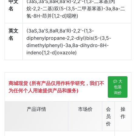
中文
(3aS,3a'S,8aR,8a'R)-2,2'-(1,3-二苯基)丙
名
烷-2,2-二基)双(5-(3,5-二甲基苯基)-3a,8a-二
氢-8H-茚并[1,2-d]噁唑)
英文
(3aS,3a'S,8aR,8a'R)-2,2'-(1,3-
名
diphenylpropane-2,2-diyl)bis(5-(3,5-
dimethylphenyl)-3a,8a-dihydro-8H-
indeno[1,2-d]oxazole)
大
商城现货 (所有产品仅用作科学研究，我们不
包装
为任何个人用途提供产品和服务)
询价
产品详情
市场价
会
操
员
作
价