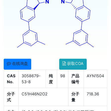
在线询盘
获取COA
CAS
3058679-
纯
98
产品
AYN1504
No.
53-8
度
编号
分子
C51H46N2O2
分子
718.36
式
量