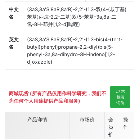
中文
(3aS,3a'S,8aR,8a'R)-2,2'-(1,3-双(4-(叔丁基)
名
苯基)丙烷-2,2-二基)双(5-苯基-3a,8a-二
氢-8H-茚并[1,2-d]噁唑)
英文
(3aS,3a'S,8aR,8a'R)-2,2'-(1,3-bis(4-(tert-
名
butyl)phenyl)propane-2,2-diyl)bis(5-
phenyl-3a,8a-dihydro-8H-indeno[1,2-
d]oxazole)
大
商城现货 (所有产品仅用作科学研究，我们不
包装
为任何个人用途提供产品和服务)
询价
产品详情
市场价
会
操
员
作
价