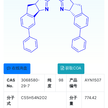
在线询盘
获取COA
CAS
3068580-
纯
98
产品
AYN1507
No.
29-7
度
编号
分子
C55H54N2O2
分子
774.42
式
量