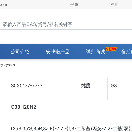
com
登录
注册
urrent)
公司介绍
安屹诺产品
试剂商城
售后
7-77-3
S
3035177-77-3
纯度
98
C38H28N2
(3aS,3a'S,8aR,8a'R)-2,2'-(1,3-二苯基)丙烷-2,2-二基