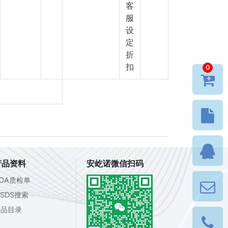
客
服
设
定
折
扣
0
产品资料
安屹诺微信扫码
OA质检单
SDS搜索
产品目录