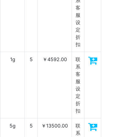
系
客
服
设
定
折
扣
1g
5
￥4592.00
联
系
客
服
设
定
折
扣
5g
5
￥13500.00
联
系