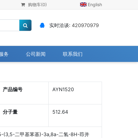
购物车
(0)
English
实时洽谈:
420970979
服务
公司新闻
联系我们
产品编号
AYN1520
分子量
512.64
)双(5-(3,5-二甲基苯基)-3a,8a-二氢-8H-茚并