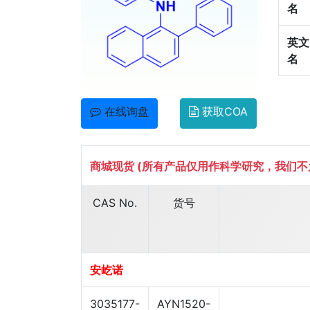
名
英文
名
在线询盘
获取COA
商城现货 (所有产品仅用作科学研究，我们
CAS No.
货号
安屹诺
3035177-
AYN1520-