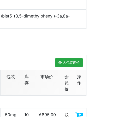
l)bis(5-(3,5-dimethylphenyl)-3a,8a-
大包装询价
包装
库
市场价
会
操
存
员
作
价
50mg
10
￥895.00
联