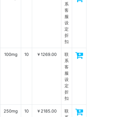
系
客
服
设
定
折
扣
100mg
10
￥1269.00
联
系
客
服
设
定
折
扣
250mg
10
￥2185.00
联