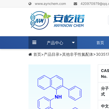
www.aynchem.com
420970979@qq.
(c
产品中心
首页
首页
>
产品目录
>
其他非手性氮配体
>
303517
CA
No.
分子
式
中文