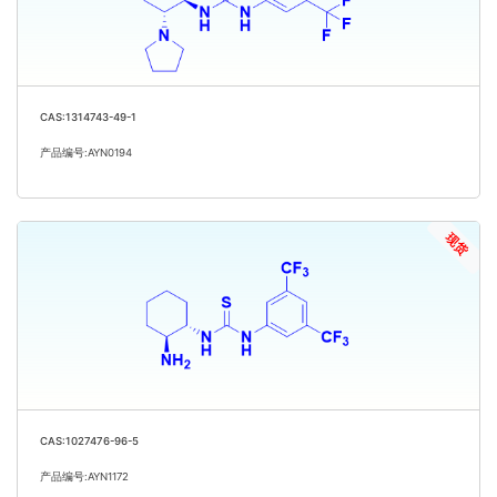
CAS:1314743-49-1
产品编号:AYN0194
现货
CAS:1027476-96-5
产品编号:AYN1172