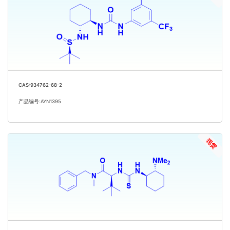
CAS:934762-68-2
产品编号:AYN1395
现货