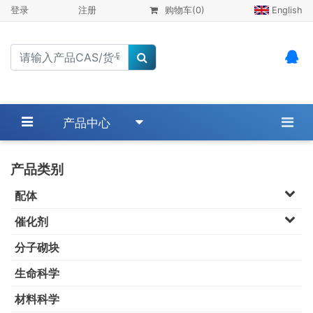
登录
注册
购物车
(0)
English
产品中心
产品类别
配体
催化剂
分子砌块
生命科学
材料科学