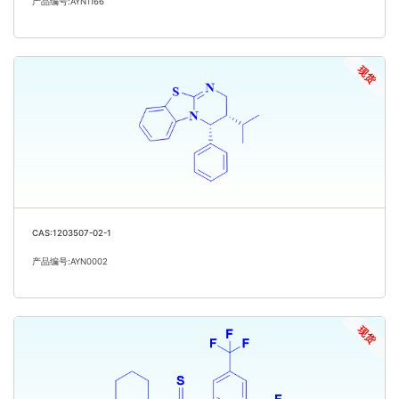
产品编号:AYN1166
现货
CAS:1203507-02-1
产品编号:AYN0002
现货